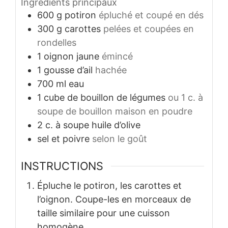
Ingrédients principaux
600
g
potiron
épluché et coupé en dés
300
g
carottes
pelées et coupées en
rondelles
1
oignon jaune
émincé
1
gousse d’ail
hachée
700
ml
eau
1
cube de bouillon de légumes
ou 1 c. à
soupe de bouillon maison en poudre
2
c. à soupe
huile d’olive
sel et poivre
selon le goût
INSTRUCTIONS
Épluche le potiron, les carottes et
l’oignon. Coupe-les en morceaux de
taille similaire pour une cuisson
homogène.