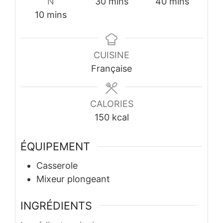
minutes
minutes
N
30
mins
40
mins
minutes
10
mins
CUISINE
Française
CALORIES
150
kcal
ÉQUIPEMENT
Casserole
Mixeur plongeant
INGRÉDIENTS