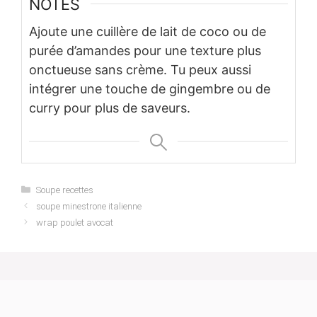
NOTES
Ajoute une cuillère de lait de coco ou de
purée d’amandes pour une texture plus
onctueuse sans crème. Tu peux aussi
intégrer une touche de gingembre ou de
curry pour plus de saveurs.
Categories
Soupe recettes
soupe minestrone italienne
wrap poulet avocat