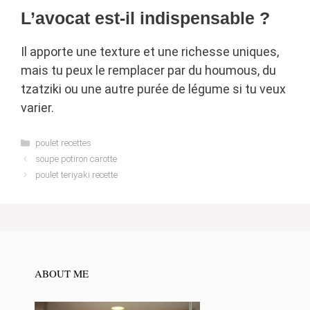
L’avocat est-il indispensable ?
Il apporte une texture et une richesse uniques,
mais tu peux le remplacer par du houmous, du
tzatziki ou une autre purée de légume si tu veux
varier.
Categories
poulet recettes
soupe potiron carotte
poulet teriyaki recette
ABOUT ME