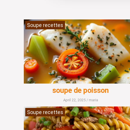
Soupe recettes
soupe de poisson
April 22, 2025
/
maria
Soupe recettes