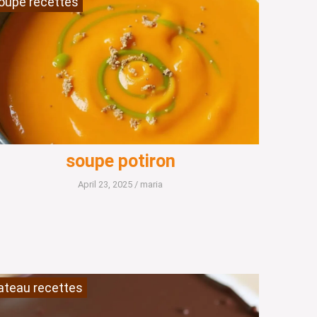
oupe recettes
soupe potiron
April 23, 2025
/
maria
ateau recettes