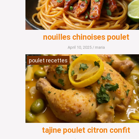
nouilles chinoises poulet
April 10, 2025
/
maria
poulet recettes
tajine poulet citron confit