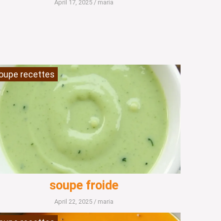
April 17, 2025
/
maria
oupe recettes
soupe froide
April 22, 2025
/
maria