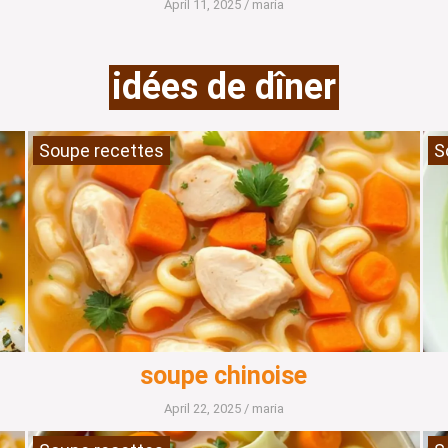
April 11, 2025
/
maria
idées de dîner
Soupe recettes
S
soupe chinoise
April 22, 2025
/
maria