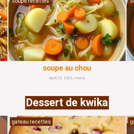
Soupe recettes
S
soupe au chou
April 23, 2025
/
maria
Dessert de kwika
gateau recettes
g