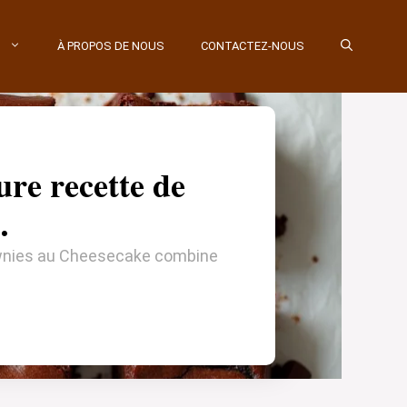
À PROPOS DE NOUS
CONTACTEZ-NOUS
ure recette de
…
ownies au Cheesecake combine