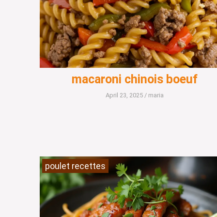
macaroni chinois boeuf
April 23, 2025
/
maria
poulet recettes