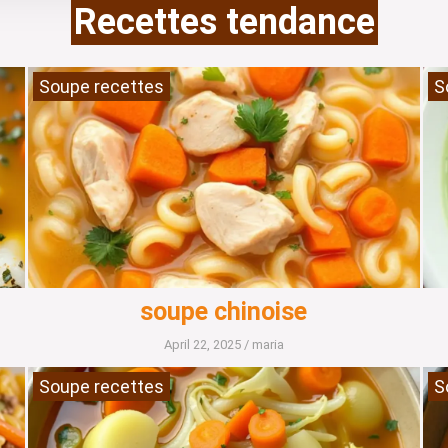
Recettes tendance
Soupe recettes
S
soupe chinoise
April 22, 2025
/
maria
Soupe recettes
S