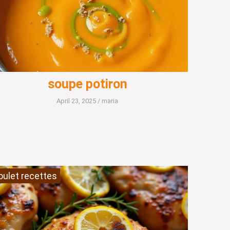
soupe potiron
April 23, 2025
/
maria
oulet recettes