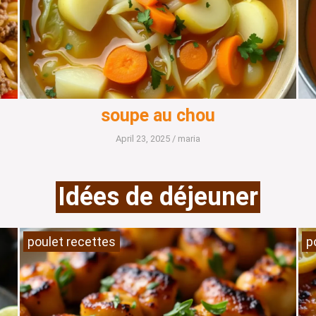
soupe au chou
April 23, 2025
/
maria
Idées de déjeuner
poulet recettes
p