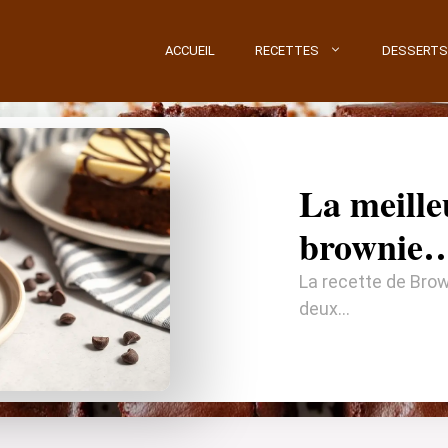
ACCUEIL
RECETTES
DESSERTS
La meille
brownie
La recette de Br
deux…