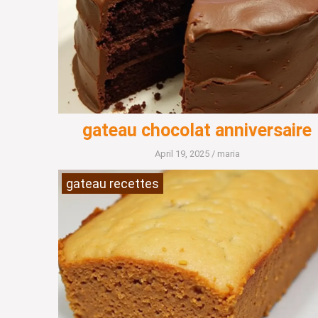
gateau chocolat anniversaire
April 19, 2025
/
maria
gateau recettes