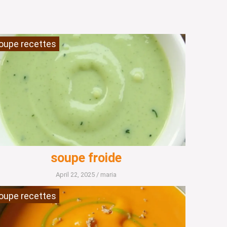
oupe recettes
soupe froide
April 22, 2025
/
maria
oupe recettes