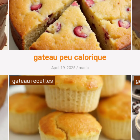
gateau peu calorique
April 19, 2025
/
maria
gateau recettes
g