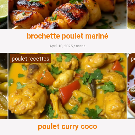
brochette poulet mariné
April 10, 2025
/
maria
poulet recettes
p
poulet curry coco