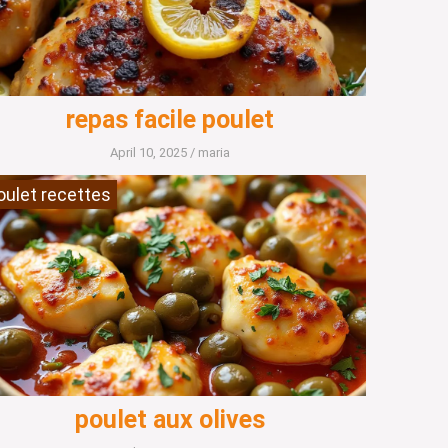
repas facile poulet
April 10, 2025
/
maria
oulet recettes
poulet aux olives