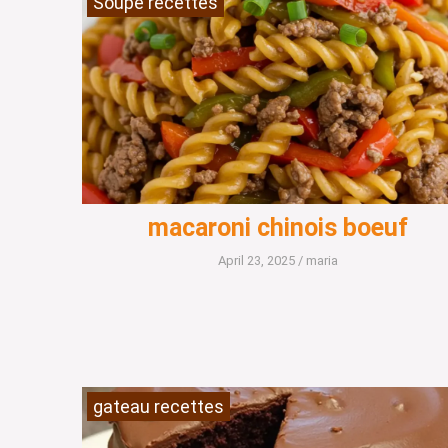
Soupe recettes
macaroni chinois boeuf
April 23, 2025
/
maria
gateau recettes