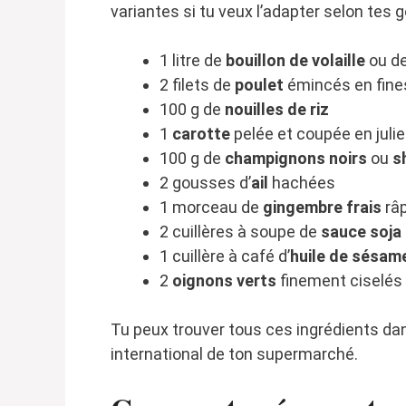
variantes si tu veux l’adapter selon tes 
1 litre de
bouillon de volaille
ou d
2 filets de
poulet
émincés en fine
100 g de
nouilles de riz
1
carotte
pelée et coupée en juli
100 g de
champignons noirs
ou
s
2 gousses d’
ail
hachées
1 morceau de
gingembre frais
râp
2 cuillères à soupe de
sauce soja
1 cuillère à café d’
huile de sésam
2
oignons verts
finement ciselés
Tu peux trouver tous ces ingrédients dan
international de ton supermarché.