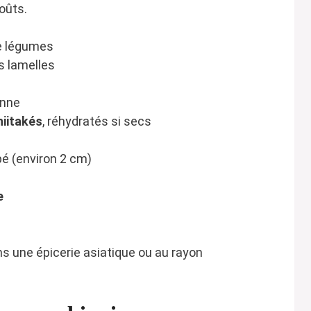
goûts.
e légumes
s lamelles
enne
hiitakés
, réhydratés si secs
é (environ 2 cm)
e
s une épicerie asiatique ou au rayon