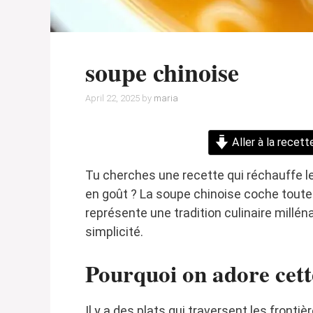
soupe chinoise
April 22, 2025
by
maria
Aller à la recett
Tu cherches une recette qui réchauffe le 
en goût ? La soupe chinoise coche toutes 
représente une tradition culinaire milléna
simplicité.
Pourquoi on adore cett
Il y a des plats qui traversent les fronti