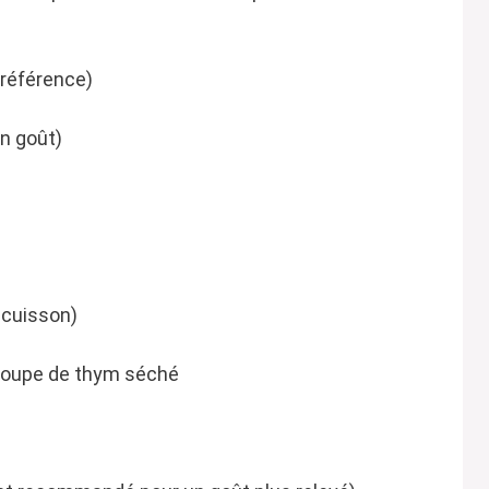
préférence)
on goût)
 cuisson)
 soupe de thym séché