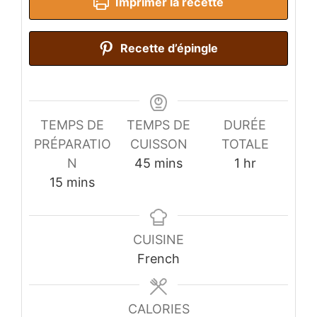
Imprimer la recette
Recette d’épingle
TEMPS DE
TEMPS DE
DURÉE
PRÉPARATIO
CUISSON
TOTALE
minutes
hour
N
45
mins
1
hr
minutes
15
mins
CUISINE
French
CALORIES