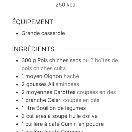
250
kcal
ÉQUIPEMENT
Grande casserole
INGRÉDIENTS
300
g
Pois chiches secs
ou 2 boîtes de
pois chiches cuits
1
moyen
Oignon
haché
2
gousses
Ail
émincées
2
moyennes
Carottes
coupées en dés
1
branche
Céleri
coupée en dés
1
litre
Bouillon de légumes
2
cuillères à soupe
Huile d’olive
1
cuillère à café
Cumin en poudre
1
cuillère à café
Curcuma