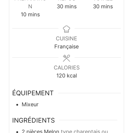
minutes
minutes
N
30
mins
30
mins
minutes
10
mins
CUISINE
Française
CALORIES
120
kcal
ÉQUIPEMENT
Mixeur
INGRÉDIENTS
2
pièces
Melon
type charentais ou