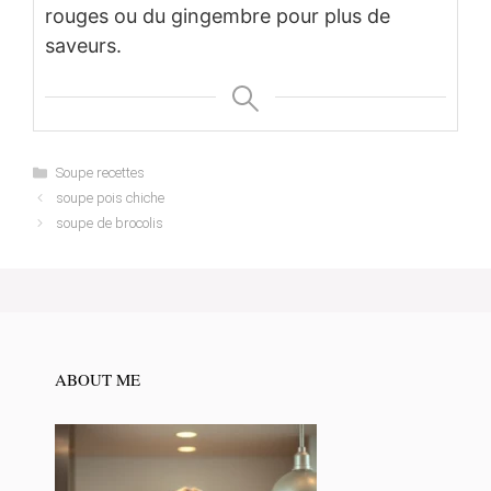
rouges ou du gingembre pour plus de
saveurs.
Categories
Soupe recettes
soupe pois chiche
soupe de brocolis
ABOUT ME