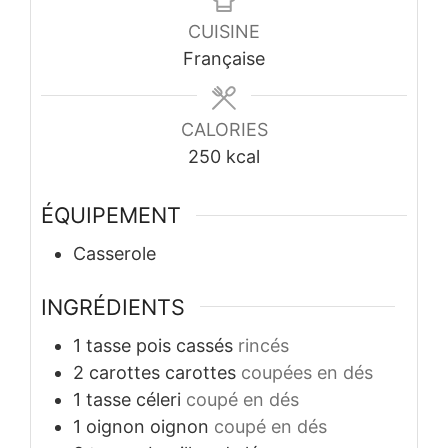
CUISINE
Française
CALORIES
250
kcal
ÉQUIPEMENT
Casserole
INGRÉDIENTS
1
tasse
pois cassés
rincés
2
carottes
carottes
coupées en dés
1
tasse
céleri
coupé en dés
1
oignon
oignon
coupé en dés