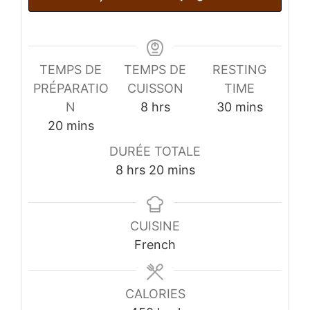
TEMPS DE
TEMPS DE
RESTING
PRÉPARATIO
CUISSON
TIME
hours
minutes
N
8
hrs
30
mins
minutes
20
mins
DURÉE TOTALE
hours
minutes
8
hrs
20
mins
CUISINE
French
CALORIES