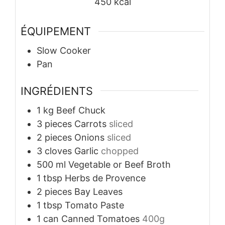
450
kcal
ÉQUIPEMENT
Slow Cooker
Pan
INGRÉDIENTS
1
kg
Beef Chuck
3
pieces
Carrots
sliced
2
pieces
Onions
sliced
3
cloves
Garlic
chopped
500
ml
Vegetable or Beef Broth
1
tbsp
Herbs de Provence
2
pieces
Bay Leaves
1
tbsp
Tomato Paste
1
can
Canned Tomatoes
400g