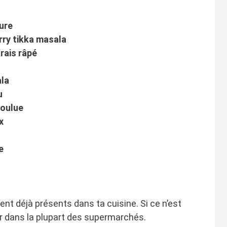
ture
rry tikka masala
rais râpé
ala
u
moulue
x
e
t déjà présents dans ta cuisine. Si ce n’est
er dans la plupart des supermarchés.