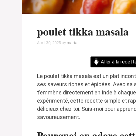
poulet tikka masala
April 30, 2025
by
maria
Aller à la recett
Le poulet tikka masala est un plat incon
ses saveurs riches et épicées. Avec sa 
t’emmène directement en Inde à chaque 
expérimenté, cette recette simple et rapi
délicieux chez toi. Suis-moi pour apprend
savoureusement.
Pourquoi on adore cett