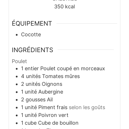
350
kcal
ÉQUIPEMENT
Cocotte
INGRÉDIENTS
Poulet
1
entier
Poulet coupé en morceaux
4
unités
Tomates mûres
2
unités
Oignons
1
unité
Aubergine
2
gousses
Ail
1
unité
Piment frais
selon les goûts
1
unité
Poivron vert
1
cube
Cube de bouillon