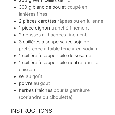
250
g
vermicelles de riz
300
g
blanc de poulet
coupé en
lanières fines
2
pièces
carottes
râpées ou en julienne
1
pièce
oignon
tranché finement
2
gousses
ail
hachées finement
3
cuillères à soupe
sauce soja
de
préférence à faible teneur en sodium
1
cuillère à soupe
huile de sésame
1
cuillère à soupe
huile neutre
pour la
cuisson
sel
au goût
poivre
au goût
herbes fraîches
pour la garniture
(coriandre ou ciboulette)
INSTRUCTIONS