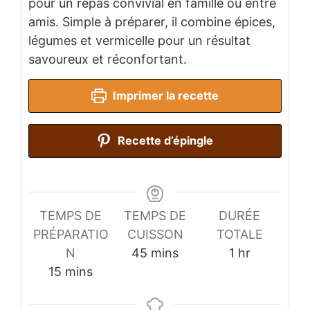
pour un repas convivial en famille ou entre
amis. Simple à préparer, il combine épices,
légumes et vermicelle pour un résultat
savoureux et réconfortant.
Imprimer la recette
Recette d’épingle
TEMPS DE
TEMPS DE
DURÉE
PRÉPARATIO
CUISSON
TOTALE
minutes
hour
N
45
mins
1
hr
minutes
15
mins