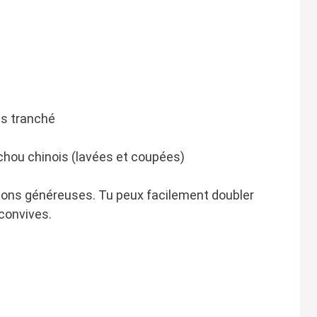
is tranché
chou chinois (lavées et coupées)
rtions généreuses. Tu peux facilement doubler
 convives.