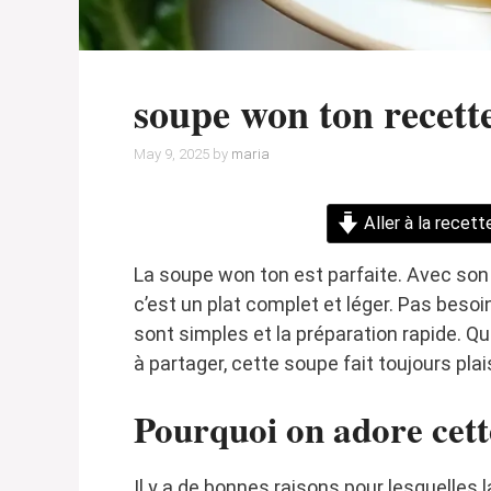
soupe won ton recett
May 9, 2025
by
maria
Aller à la recett
La soupe won ton est parfaite. Avec son 
c’est un plat complet et léger. Pas besoin
sont simples et la préparation rapide. Qu
à partager, cette soupe fait toujours plais
Pourquoi on adore cett
Il y a de bonnes raisons pour lesquelles 