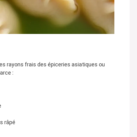
les rayons frais des épiceries asiatiques ou
arce :
e
is râpé