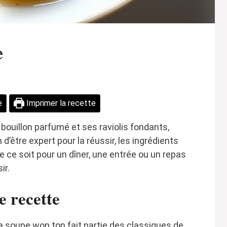
e
e
Imprimer la recette
bouillon parfumé et ses raviolis fondants,
 d’être expert pour la réussir, les ingrédients
e ce soit pour un dîner, une entrée ou un repas
ir.
e recette
la soupe won ton fait partie des classiques de