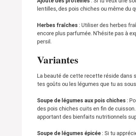
Ajoute des protéines
: Si tu veux une so
lentilles, des pois chiches ou même du q
Herbes fraîches
: Utiliser des herbes f
encore plus parfumée. N’hésite pas à exp
persil.
Variantes
La beauté de cette recette réside dans sa
tes goûts ou les légumes que tu as sous 
Soupe de légumes aux pois chiches
: Po
des pois chiches cuits en fin de cuisson
apportant des bienfaits nutritionnels s
Soupe de légumes épicée
: Si tu appréc