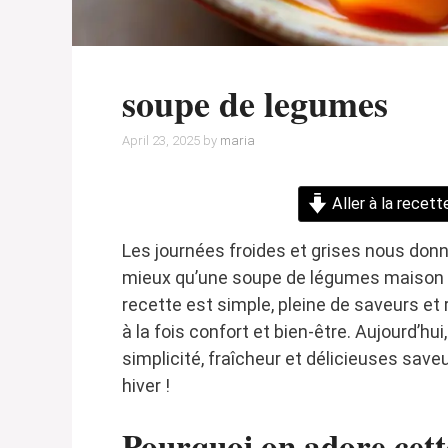
soupe de legumes
April 23, 2025
by
maria
Aller à la recett
Les journées froides et grises nous donn
mieux qu’une soupe de légumes maison p
recette est simple, pleine de saveurs et r
à la fois confort et bien-être. Aujourd’hu
simplicité, fraîcheur et délicieuses saveu
hiver !
Pourquoi on adore cett