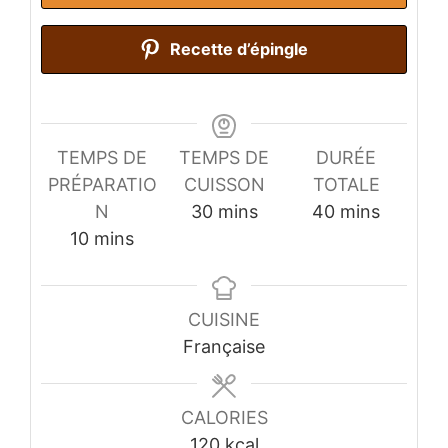
Recette d’épingle
TEMPS DE
TEMPS DE
DURÉE
PRÉPARATIO
CUISSON
TOTALE
minutes
minutes
N
30
mins
40
mins
minutes
10
mins
CUISINE
Française
CALORIES
120
kcal