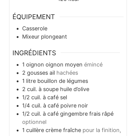
ÉQUIPEMENT
Casserole
Mixeur plongeant
INGRÉDIENTS
1
oignon
oignon moyen
émincé
2
gousses
ail
hachées
1
litre
bouillon de légumes
2
cuil. à soupe
huile d’olive
1/2
cuil. à café
sel
1/4
cuil. à café
poivre noir
1/2
cuil. à café
gingembre frais râpé
optionnel
1
cuillère
crème fraîche
pour la finition,