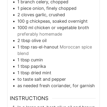
1
branch
celery, chopped
1
piece
onion, finely chopped
2
cloves
garlic, crushed
100
g
chickpeas, soaked overnight
1000
ml
chicken or vegetable broth
preferably homemade
2
tbsp
olive oil
1
tbsp
ras-el-hanout
Moroccan spice
blend
1
tbsp
cumin
1
tbsp
paprika
1
tbsp
dried mint
to taste
salt and pepper
as needed
fresh coriander, for garnish
INSTRUCTIONS