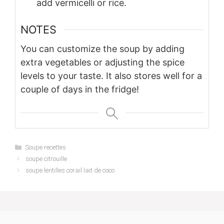
add vermicelli or rice.
NOTES
You can customize the soup by adding
extra vegetables or adjusting the spice
levels to your taste. It also stores well for a
couple of days in the fridge!
Categories
Soupe recettes
soupe citrouille
soupe lentilles corail lait de coco