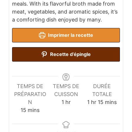
meals. With its flavorful broth made from
meat, vegetables, and aromatic spices, it’s
a comforting dish enjoyed by many.
Imprimer la recette
Recette d’épingle
TEMPS DE
TEMPS DE
DURÉE
PRÉPARATIO
CUISSON
TOTALE
hour
hour
minutes
N
1
hr
1
hr
15
mins
minutes
15
mins