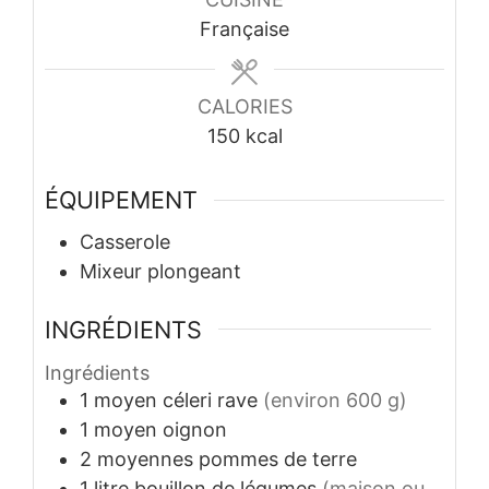
Française
CALORIES
150
kcal
ÉQUIPEMENT
Casserole
Mixeur plongeant
INGRÉDIENTS
Ingrédients
1
moyen
céleri rave
(environ 600 g)
1
moyen
oignon
2
moyennes
pommes de terre
1
litre
bouillon de légumes
(maison ou