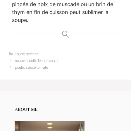
pincée de noix de muscade ou un brin de
thym en fin de cuisson peut sublimer la
soupe.
Categories
Soupe recettes
soupe carotte lentille corail
poulet sauce tomate
ABOUT ME