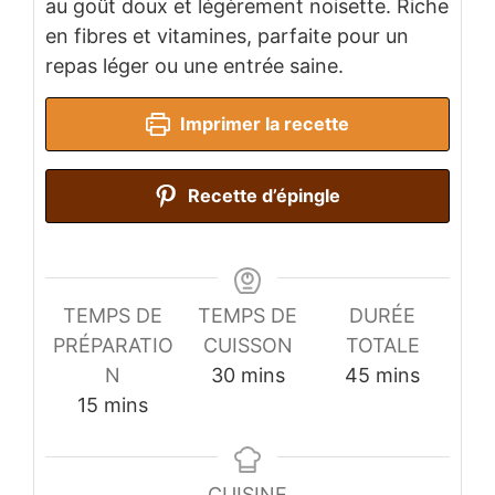
au goût doux et légèrement noisette. Riche
en fibres et vitamines, parfaite pour un
repas léger ou une entrée saine.
Imprimer la recette
Recette d’épingle
TEMPS DE
TEMPS DE
DURÉE
PRÉPARATIO
CUISSON
TOTALE
minutes
minutes
N
30
mins
45
mins
minutes
15
mins
CUISINE