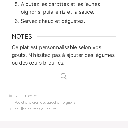
Ajoutez les carottes et les jeunes
oignons, puis le riz et la sauce.
Servez chaud et dégustez.
NOTES
Ce plat est personnalisable selon vos
goûts. N’hésitez pas à ajouter des légumes
ou des œufs brouillés.
Categories
Soupe recettes
Poulet à la crème et aux champignons
nouilles sautées au poulet