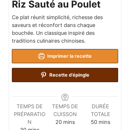
Riz Sauté au Poulet
Ce plat réunit simplicité, richesse des
saveurs et réconfort dans chaque
bouchée. Un classique inspiré des
traditions culinaires chinoises.
Imprimer la recette
Recette d’épingle
TEMPS DE
TEMPS DE
DURÉE
PRÉPARATIO
CUISSON
TOTALE
minutes
minutes
N
20
mins
50
mins
minutes
30
mins