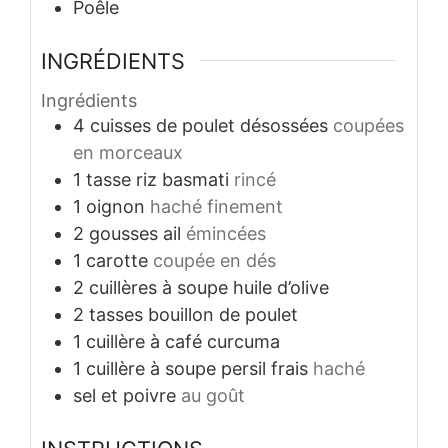
Poêle
INGRÉDIENTS
Ingrédients
4
cuisses de poulet désossées
coupées
en morceaux
1
tasse
riz basmati
rincé
1
oignon
haché finement
2
gousses
ail
émincées
1
carotte
coupée en dés
2
cuillères à soupe
huile d’olive
2
tasses
bouillon de poulet
1
cuillère à café
curcuma
1
cuillère à soupe
persil frais
haché
sel et poivre
au goût