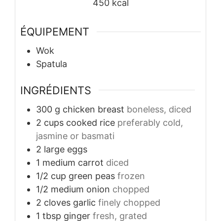
450
kcal
ÉQUIPEMENT
Wok
Spatula
INGRÉDIENTS
300
g
chicken breast
boneless, diced
2
cups
cooked rice
preferably cold,
jasmine or basmati
2
large
eggs
1
medium
carrot
diced
1/2
cup
green peas
frozen
1/2
medium
onion
chopped
2
cloves
garlic
finely chopped
1
tbsp
ginger
fresh, grated