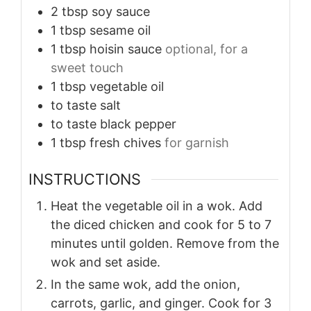
2
tbsp
soy sauce
1
tbsp
sesame oil
1
tbsp
hoisin sauce
optional, for a
sweet touch
1
tbsp
vegetable oil
to taste
salt
to taste
black pepper
1
tbsp
fresh chives
for garnish
INSTRUCTIONS
Heat the vegetable oil in a wok. Add
the diced chicken and cook for 5 to 7
minutes until golden. Remove from the
wok and set aside.
In the same wok, add the onion,
carrots, garlic, and ginger. Cook for 3