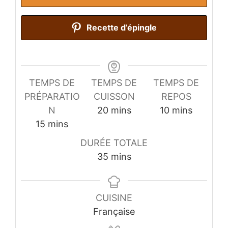
Recette d’épingle
TEMPS DE
TEMPS DE
TEMPS DE
PRÉPARATIO
CUISSON
REPOS
minutes
minutes
N
20
mins
10
mins
minutes
15
mins
DURÉE TOTALE
minutes
35
mins
CUISINE
Française