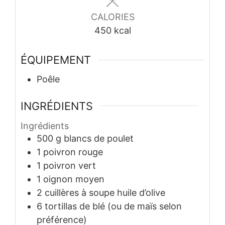
CALORIES
450
kcal
ÉQUIPEMENT
Poêle
INGRÉDIENTS
Ingrédients
500
g
blancs de poulet
1
poivron rouge
1
poivron vert
1
oignon moyen
2
cuillères à soupe
huile d’olive
6
tortillas de blé (ou de maïs selon
préférence)