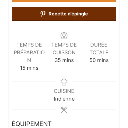
Recette d’épingle
TEMPS DE
TEMPS DE
DURÉE
PRÉPARATIO
CUISSON
TOTALE
minutes
minutes
N
35
mins
50
mins
minutes
15
mins
CUISINE
Indienne
ÉQUIPEMENT