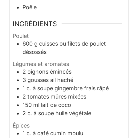
Poêle
INGRÉDIENTS
Poulet
600
g
cuisses ou filets de poulet
désossés
Légumes et aromates
2
oignons émincés
3
gousses
ail haché
1
c. à soupe
gingembre frais râpé
2
tomates mûres mixées
150
ml
lait de coco
2
c. à soupe
huile végétale
Épices
1
c. à café
cumin moulu