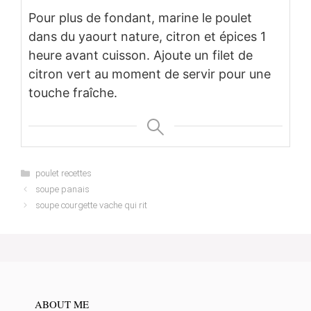
Pour plus de fondant, marine le poulet
dans du yaourt nature, citron et épices 1
heure avant cuisson. Ajoute un filet de
citron vert au moment de servir pour une
touche fraîche.
Categories
poulet recettes
soupe panais
soupe courgette vache qui rit
ABOUT ME