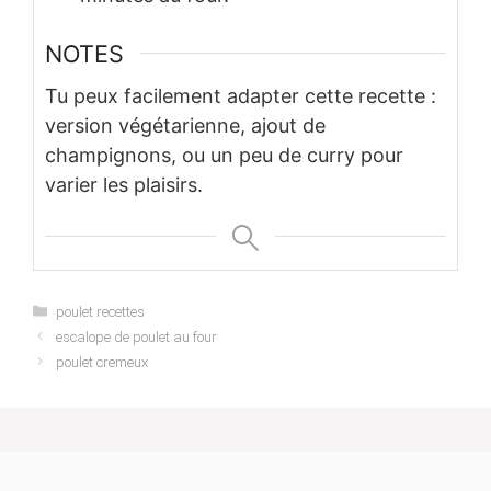
NOTES
Tu peux facilement adapter cette recette :
version végétarienne, ajout de
champignons, ou un peu de curry pour
varier les plaisirs.
Categories
poulet recettes
escalope de poulet au four
poulet cremeux