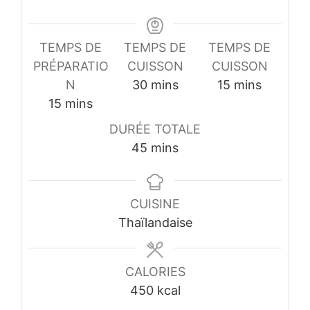
TEMPS DE
TEMPS DE
TEMPS DE
PRÉPARATIO
CUISSON
CUISSON
minutes
minutes
N
30
mins
15
mins
minutes
15
mins
DURÉE TOTALE
minutes
45
mins
CUISINE
Thaïlandaise
CALORIES
450
kcal