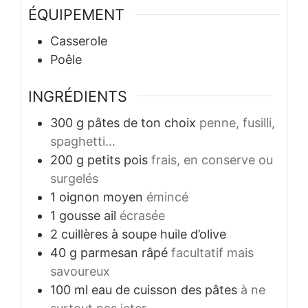
ÉQUIPEMENT
Casserole
Poêle
INGRÉDIENTS
300
g
pâtes de ton choix
penne, fusilli,
spaghetti…
200
g
petits pois
frais, en conserve ou
surgelés
1
oignon moyen
émincé
1
gousse
ail
écrasée
2
cuillères à soupe
huile d’olive
40
g
parmesan râpé
facultatif mais
savoureux
100
ml
eau de cuisson des pâtes
à ne