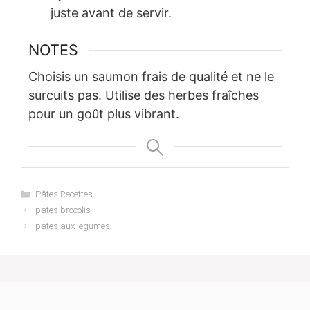
juste avant de servir.
NOTES
Choisis un saumon frais de qualité et ne le
surcuits pas. Utilise des herbes fraîches
pour un goût plus vibrant.
Categories
Pâtes Recettes
pates brocolis
pates aux legumes