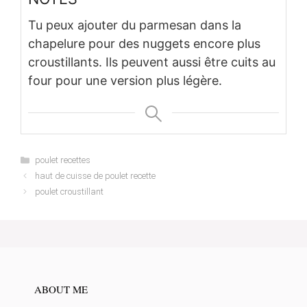
Tu peux ajouter du parmesan dans la
chapelure pour des nuggets encore plus
croustillants. Ils peuvent aussi être cuits au
four pour une version plus légère.
Categories
poulet recettes
haut de cuisse de poulet recette
poulet croustillant
ABOUT ME