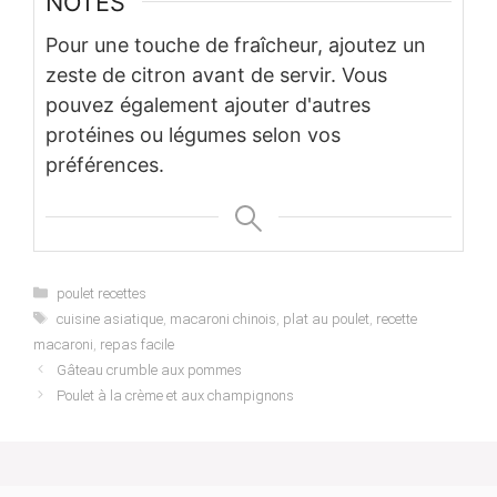
NOTES
Pour une touche de fraîcheur, ajoutez un
zeste de citron avant de servir. Vous
pouvez également ajouter d'autres
protéines ou légumes selon vos
préférences.
Categories
poulet recettes
Tags
cuisine asiatique
,
macaroni chinois
,
plat au poulet
,
recette
macaroni
,
repas facile
Gâteau crumble aux pommes
Poulet à la crème et aux champignons