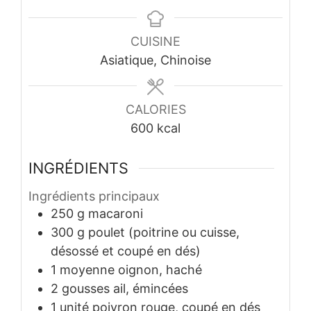
CUISINE
Asiatique, Chinoise
CALORIES
600
kcal
INGRÉDIENTS
Ingrédients principaux
250
g
macaroni
300
g
poulet (poitrine ou cuisse,
désossé et coupé en dés)
1
moyenne
oignon, haché
2
gousses
ail, émincées
1
unité
poivron rouge, coupé en dés