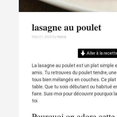
lasagne au poulet
May 31, 2025
by
maria
Aller à la recett
La lasagne au poulet est un plat simple 
amis. Tu retrouves du poulet tendre, un
tous bien mélangés en couches. Ce plat no
table. Que tu sois débutant ou habitué en
faire. Suis-moi pour découvrir pourquoi 
toi.
Pourquoi on adore cette 