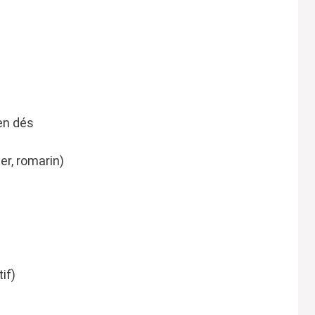
en dés
er, romarin)
if)