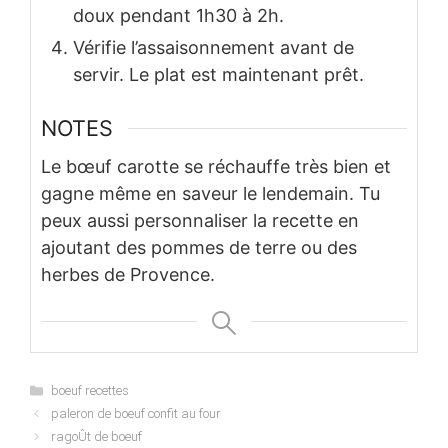
doux pendant 1h30 à 2h.
Vérifie l’assaisonnement avant de
servir. Le plat est maintenant prêt.
NOTES
Le bœuf carotte se réchauffe très bien et
gagne même en saveur le lendemain. Tu
peux aussi personnaliser la recette en
ajoutant des pommes de terre ou des
herbes de Provence.
Categories
boeuf recettes
paleron de boeuf confit au four
ragoÛt de boeuf