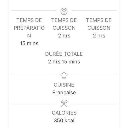
TEMPS DE
TEMPS DE
TEMPS DE
PRÉPARATIO
CUISSON
CUISSON
hours
hours
N
2
hrs
2
hrs
minutes
15
mins
DURÉE TOTALE
hours
minutes
2
hrs
15
mins
CUISINE
Française
CALORIES
350
kcal