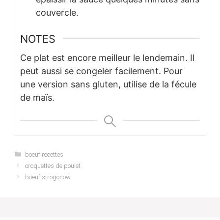
couvercle.
NOTES
Ce plat est encore meilleur le lendemain. Il
peut aussi se congeler facilement. Pour
une version sans gluten, utilise de la fécule
de maïs.
Categories
boeuf recettes
croquettes de poulet
boeuf strogonow