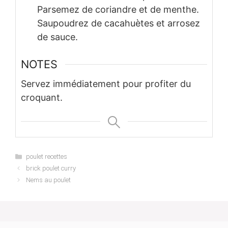
Parsemez de coriandre et de menthe.
Saupoudrez de cacahuètes et arrosez
de sauce.
NOTES
Servez immédiatement pour profiter du
croquant.
Categories
poulet recettes
brick poulet curry
Nems au poulet