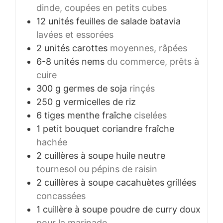
dinde, coupées en petits cubes
12
unités
feuilles de salade batavia
lavées et essorées
2
unités
carottes
moyennes, râpées
6-8
unités
nems
du commerce, prêts à
cuire
300
g
germes de soja
rinçés
250
g
vermicelles de riz
6
tiges
menthe fraîche
ciselées
1
petit bouquet
coriandre fraîche
hachée
2
cuillères à soupe
huile neutre
tournesol ou pépins de raisin
2
cuillères à soupe
cacahuètes grillées
concassées
1
cuillère à soupe
poudre de curry doux
pour la marinade