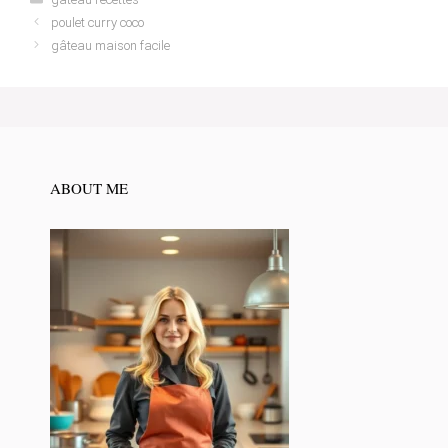
poulet curry coco
gâteau maison facile
ABOUT ME