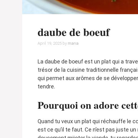
daube de boeuf
April 19, 2025
by
maria
La daube de boeuf est un plat qui a trave
trésor de la cuisine traditionnelle franç
qui permet aux arômes de se développer 
tendre.
Pourquoi on adore cett
Quand tu veux un plat qui réchauffe le c
est ce qu’il te faut. Ce n’est pas juste u
doucement mijoter la viande, tu regarde