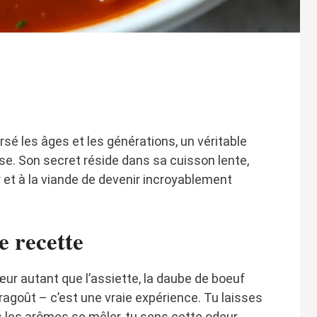
rsé les âges et les générations, un véritable
aise. Son secret réside dans sa cuisson lente,
et à la viande de devenir incroyablement
e recette
œur autant que l’assiette, la daube de boeuf
n ragoût – c’est une vraie expérience. Tu laisses
s les arômes se mêler, tu sens cette odeur